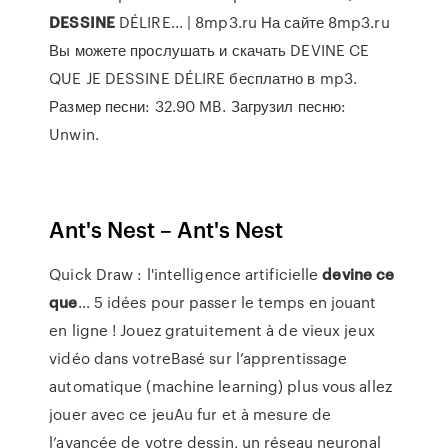
DESSINE
DÉLIRE... | 8mp3.ru На сайте 8mp3.ru
Вы можете прослушать и скачать DEVINE CE
QUE JE DESSINE DÉLIRE бесплатно в mp3.
Размер песни: 32.90 MB. Загрузил песню:
Unwin.
Ant's Nest – Ant's Nest
Quick Draw : l'intelligence artificielle
devine
ce
que
… 5 idées pour passer le temps en jouant
en ligne ! Jouez gratuitement à de vieux jeux
vidéo dans votreBasé sur l’apprentissage
automatique (machine learning) plus vous allez
jouer avec ce jeuAu fur et à mesure de
l’avancée de votre dessin, un réseau neuronal