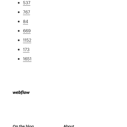
537
767
84
669
1152
173
1651
On the blog
About