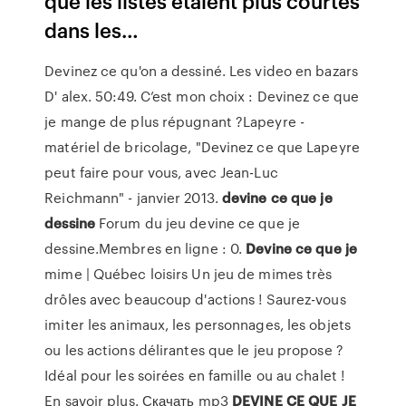
que les listes étaient plus courtes
dans les…
Devinez ce qu'on a dessiné. Les video en bazars
D' alex. 50:49. C’est mon choix : Devinez ce que
je mange de plus répugnant ?Lapeyre -
matériel de bricolage, "Devinez ce que Lapeyre
peut faire pour vous, avec Jean-Luc
Reichmann" - janvier 2013.
devine
ce
que
je
dessine
Forum du jeu devine ce que je
dessine.Membres en ligne : 0.
Devine
ce
que
je
mime | Québec loisirs Un jeu de mimes très
drôles avec beaucoup d'actions ! Saurez-vous
imiter les animaux, les personnages, les objets
ou les actions délirantes que le jeu propose ?
Idéal pour les soirées en famille ou au chalet !
En savoir plus. Скачать mp3
DEVINE
CE
QUE
JE