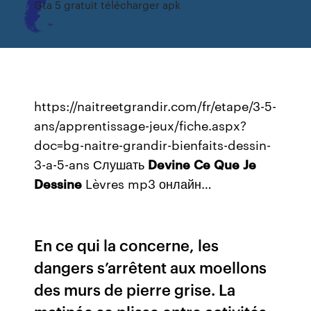
Gta 5 gratuit télécharger apk
https://naitreetgrandir.com/fr/etape/3-5-
ans/apprentissage-jeux/fiche.aspx?
doc=bg-naitre-grandir-bienfaits-dessin-
3-a-5-ans Слушать
Devine
Ce
Que
Je
Dessine
Lèvres mp3 онлайн…
En ce qui la concerne, les
dangers s’arrêtent aux moellons
des murs de pierre grise. La